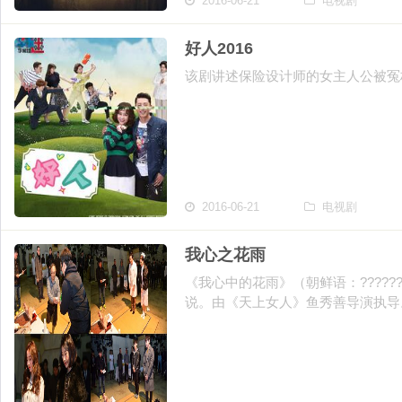
2016-06-21
电视剧
好人2016
该剧讲述保险设计师的女主人公被冤枉
2016-06-21
电视剧
我心之花雨
《我心中的花雨》（朝鲜语：??????
说。由《天上女人》鱼秀善导演执导。.