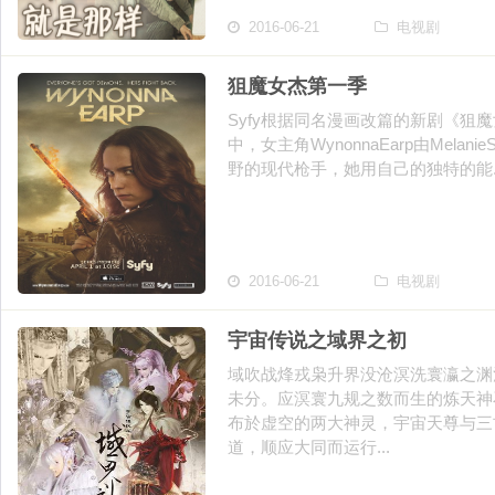
2016-06-21
电视剧
狙魔女杰第一季
Syfy根据同名漫画改篇的新剧《狙魔女杰W
中，女主角WynonnaEarp由Melani
野的现代枪手，她用自己的独特的能..
2016-06-21
电视剧
宇宙传说之域界之初
域吹战烽戎枭升界没沧溟洗寰瀛之渊
未分。应溟寰九规之数而生的炼天神
布於虚空的两大神灵，宇宙天尊与三
道，顺应大同而运行...