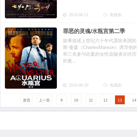
2016-06-21
电视剧
罪恶的灵魂/水瓶宫第二季
故事描述上世纪六十年代震惊美国的
斯-曼森（CharlesManson）
和三名参与此案的女性追随者在经历
的曼...
2016-06-20
电视剧
首页
上一页
9
10
11
12
13
14