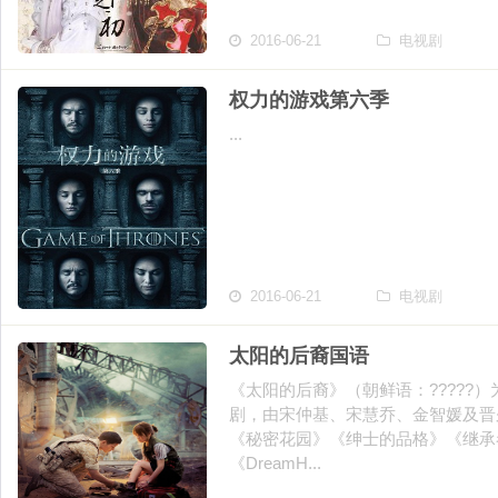
2016-06-21
电视剧
权力的游戏第六季
...
2016-06-21
电视剧
太阳的后裔国语
《太阳的后裔》（朝鲜语：?????）
剧，由宋仲基、宋慧乔、金智媛及晋
《秘密花园》《绅士的品格》《继承
《DreamH...