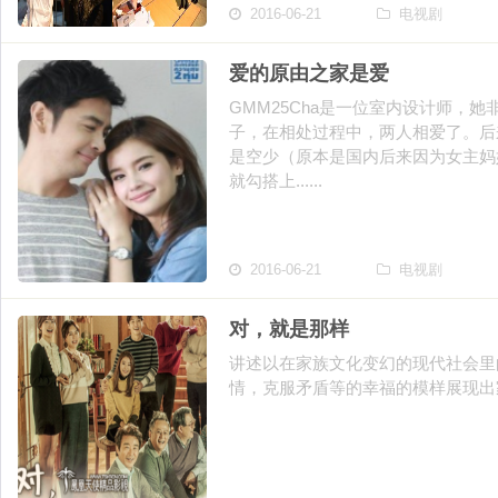
2016-06-21
电视剧
爱的原由之家是爱
GMM25Cha是一位室内设计师，
子，在相处过程中，两人相爱了。后
是空少（原本是国内后来因为女主妈
就勾搭上......
2016-06-21
电视剧
对，就是那样
讲述以在家族文化变幻的现代社会里
情，克服矛盾等的幸福的模样展现出家