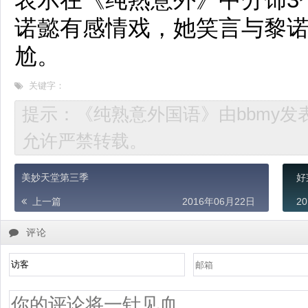
诺懿有感情戏，她笑言与黎
尬。
关键字：
提示：《纯熟意外国语》由bbmy发表在htt
允许严禁转载。
美妙天堂第三季
好
上一篇
2016年06月22日
2
评论