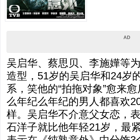
AD
吴启华、蔡思贝、李施嬅等为
造型，51岁的吴启华和24
系，笑他的“拍拖对象”愈来
么年纪么年纪的男人都喜欢2
样。吴启华不介意父女恋，
石洋子就比他年轻21岁，最
表示在《纯熟意外》中分饰3