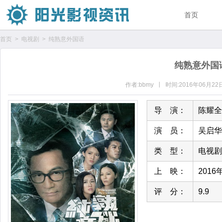
首页
首页
>
电视剧
>
纯熟意外国语
纯熟意外国
作者:bbmy 丨 时间:2016年06月
导 演：
陈耀全
演 员：
吴启华
类 型：
电视剧
上 映：
2016
评 分：
9.9